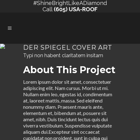
#ShineBrightLikeADiamond
Call
(605) USA-ROOF
DER SPIEGEL COVER ART
Typi non habent claritatem insitam
About This Project
Lorem ipsum dolor sit amet, consectetuer
adipiscing elit. Nam cursus. Morbi ut mi.
Nullam enim leo, egestas id, condimentum
at, laoreet mattis, massa. Sed eleifend
nonummy diam. Praesent mauris ante,
elementum et, bibendum at, posuere sit
amet, nibh. Duis tincidunt lectus quis dui
viverra vestibulum. Suspendisse vulputate
aliquam dui.Excepteur sint occaecat
cupidatat non proident, sunt in culpa qui