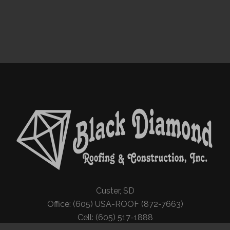
Custer, SD
Office: (605) USA-ROOF (872-7663)
Cell: (605) 517-1888